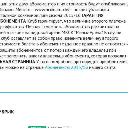
ации этих двух абонементов и их стоимость будут опубликован
Динамо-Минск» – www.hcdinamo.by – после публикации
тальной хоккейной лиги сезона 2015/16
ГАРАНТИЯ
АБОНЕМЕНТА
Клуб гарантирует, что величина второго платежа
ертификатов. Полная стоимость абонементов рассчитана на
й в сезоне на ледовой арене МКСК "Минск-Арена". В случае
клуб оставляет за собой право изменить величину второго
стоимости билета в абонементе (данное правило не относится 
 защиты абонементов от потери каждый его владелец при
ет заполнить анкету владельца абонемента, которая позволит
ЬНАЯ СТРАНИЦА
Узнать подробнее про порядок приобретения
нты можно на странице
Абонементы 2015/16
нашего сайта.
УБРИК