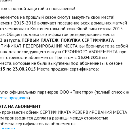
тов с полной защитой от повышения!
нементов на прошлый сезон смогут выкупить свои места!
емент 2015-2016 включает посещение всех домашних матчей
го чемпионата Континентальной хоккейной лиги сезона 2015-
а». Общая продажа сертификатов резервирования места
3 августа
.
ПЕРВЫЙ ПЛАТЕЖ: ПОКУПКА СЕРТИФИКАТА
РТИФИКАТ РЕЗЕРВИРОВАНИЯ МЕСТА, вы бронируете за собой
рена» для последующего выкупа СЕЗОННОГО АБОНЕМЕНТА, при
чет стоимости абонемента. При этом с
15.04.2015
по
места, которые не были выкуплены под абонементы в сезоне
015 по 23.08.2015
Места продажи сертификатов:
ругих официальных партнеров ООО «Тикетпро» (полный список н
ста продажи
»)
АТА НА АБОНЕМЕНТ
димо произвести обмен СЕРТИФИКАТА РЕЗЕРВИРОВАНИЯ МЕСТА
м производится доплата разницы между стоимостью
бмена сертификатов на абонементы: