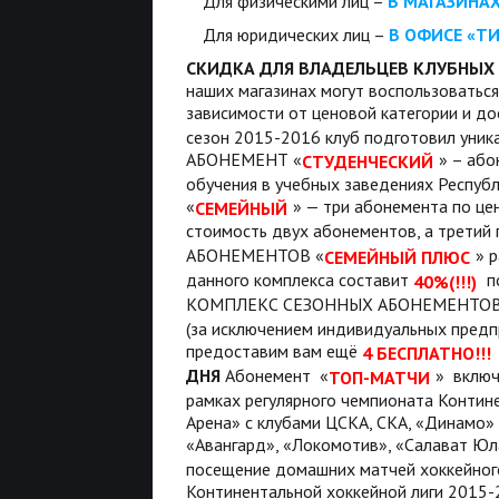
Для физическими лиц –
В МАГАЗИНА
Для юридических лиц –
В ОФИСЕ «Т
СКИДКА ДЛЯ ВЛАДЕЛЬЦЕВ КЛУБНЫХ
наших магазинах могут воспользоваться
зависимости от ценовой категории и д
сезон 2015-2016 клуб подготовил уник
АБОНЕМЕНТ «
» – аб
СТУДЕНЧЕСКИЙ
обучения в учебных заведениях Респ
«
» — три абонемента по це
СЕМЕЙНЫЙ
стоимость двух абонементов, а третий
АБОНЕМЕНТОВ «
» 
СЕМЕЙНЫЙ ПЛЮС
данного комплекса составит
п
40%(!!!)
КОМПЛЕКС СЕЗОННЫХ АБОНЕМЕНТОВ
(за исключением индивидуальных предп
предоставим вам ещё
4 БЕСПЛАТНО!!!
ДНЯ
Абонемент «
» включ
ТОП-МАТЧИ
рамках регулярного чемпионата Контин
Арена» с клубами ЦСКА, СКА, «Динамо» (
«Авангард», «Локомотив», «Салават Юла
посещение домашних матчей хоккейного
Континентальной хоккейной лиги 2015-