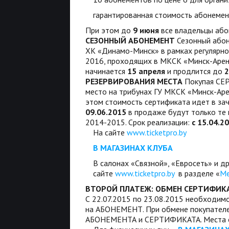
гарантированная стоимость абонемен
При этом до
9 июня
все владельцы або
СЕЗОННЫЙ АБОНЕМЕНТ
Сезонный абон
ХК «Динамо-Минск» в рамках регулярно
2016, проходящих в МКСК «Минск-Арен
начинается
15 апреля
и продлится до
2
РЕЗЕРВИРОВАНИЯ МЕСТА
Покупая СЕ
место на трибунах ГУ МКСК «Минск-А
этом стоимость сертификата идет в за
09.06.2015
в продаже будут только те 
2014-2015. Срок реализации:
с 15.04.2
На сайте
www.ticketpro.by
В МАГАЗИНАХ КЛУБА
В салонах «Связной», «Евросеть» и д
сайте
www.ticketpro.by
в разделе «
Ме
ВТОРОЙ ПЛАТЕЖ: ОБМЕН СЕРТИФИК
С 22.07.2015 по 23.08.2015 необхо
на АБОНЕМЕНТ. При обмене покупателе
АБОНЕМЕНТА и СЕРТИФИКАТА. Места о