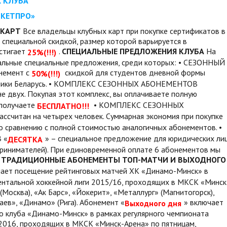
Х КЛУБА
ИКЕТПРО»
 КАРТ
Все владельцы клубных карт при покупке сертификатов в
 специальной скидкой, размер которой варьируется в
остигает
.
СПЕЦИАЛЬНЫЕ ПРЕДЛОЖЕНИЯ КЛУБА
На
25%(!!!)
альные специальные предложения, среди которых: • СЕЗОННЫЙ
онемент с
скидкой для студентов дневной формы
50%(!!!)
ублики Беларусь. • КОМПЛЕКС СЕЗОННЫХ АБОНЕМЕНТОВ
не двух. Покупая этот комплекс, вы оплачиваете полную
 получаете
• КОМПЛЕКС СЕЗОННЫХ
БЕСПЛАТНО!!!
рассчитан на четырех человек. Суммарная экономия при покупке
о сравнению с полной стоимостью аналогичных абонементов. •
 «
» – специальное предложение для юридических ли
ДЕСЯТКА
ринимателей). При единовременной оплате 6 абонементов мы
ТРАДИЦИОННЫЕ АБОНЕМЕНТЫ ТОП-МАТЧИ И ВЫХОДНОГО
ает посещение рейтинговых матчей ХК «Динамо-Минск» в
ентальной хоккейной лиги 2015/16, проходящих в МКСК «Минск
Москва), «Ак Барс», «Йокерит», «Металлург» (Магнитогорск),
ев», «Динамо» (Рига). Абонемент «
» включает
Выходного дня
 клуба «Динамо-Минск» в рамках регулярного чемпионата
2016, проходящих в МКСК «Минск-Арена» по пятницам,