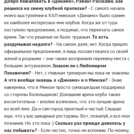
Добро пожаловать в «Динамо», Райан! Расскажи, как
решился на смену клубной прописки?
- С самого начала
моего выступления в КХЛ минское «Динамо» было одним
их наиболее интересных мне клубов. Когда же оттуда
поступило предложение, я подумал, что переехать самое
время. Так что решение не было трудным.
То есть
раздумывал недолго?
- На самом деле, нет. Когда пришло
официальное предложение, я лишь посоветовался со своей
женой и родными – они также восприняли перемену места с
большим энтузиазмом.
Знаком ли с Любомиром
Поковичем?
- Нет, с главным тренером мы пока не знакомы.
А что вообще знаешь о «Динамо» и о Минске?
- Знаю
наверняка, что в Минске просто сумасшедшая поддержка
со стороны болельщиков! Домашняя арена клуба также
восхитительна – вполне возможно, что это лучшая арена
во всей лиге. Да и сам город приятный и чистый. Слышал
еще, что у вас шикарные рестораны. Вот, пожалуй, и все мои
познания. Но это пока :)
Сколько раз прежде довелось у
нас побывать?
- Если честно, точно не вспомню. По-моему,