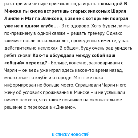
раза три или четыре приезжал сюда играть с командой.
В
Минске ты снова встретишь старых знакомых Шарля
Лингле и Мэтта Эллисона, в звене с которыми поиграл
уже не в одном клубе…
- Это здорово. Хотя будем ли мы
по-прежнему в одной связке – решать тренеру. Однако
«химия» после нескольких лет, проведенных вместе, у нас
действительно неплохая. В общем, буду очень рад увидеть
ребят снова!
Как-то обсуждали между собой ваш
«общий» переезд?
- Больше, конечно, разговаривали с
Чарли – он ведь уже играл здесь какое-то время назад,
много знает о клубе и о городе. Мэтт же пока
информирован не больше моего. Спрашивали Чарли и его
жену об условиях проживания в Минске – и не услышали
ничего плохого, что также повлияло на окончательное
решение о переходе в «Динамо».
К СПИСКУ НОВОСТЕЙ