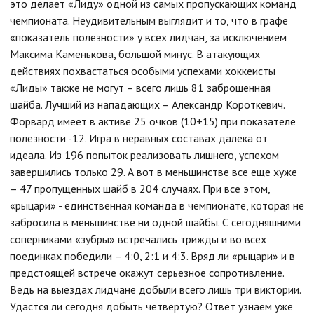
это делает «Лиду» одной из самых пропускающих команд
чемпионата. Неудивительным выглядит и то, что в графе
«показатель полезности» у всех лидчан, за исключением
Максима Каменькова, большой минус. В атакующих
действиях похвастаться особыми успехами хоккеисты
«Лиды» также не могут – всего лишь 81 заброшенная
шайба. Лучший из нападающих – Александр Короткевич.
Форвард имеет в активе 25 очков (10+15) при показателе
полезности -12. Игра в неравных составах далека от
идеала. Из 196 попыток реализовать лишнего, успехом
завершились только 29. А вот в меньшинстве все еще хуже
– 47 пропущенных шайб в 204 случаях. При все этом,
«рыцари» - единственная команда в чемпионате, которая не
забросила в меньшинстве ни одной шайбы. С сегодняшними
соперниками «зубры» встречались трижды и во всех
поединках победили – 4:0, 2:1 и 4:3. Вряд ли «рыцари» и в
предстоящей встрече окажут серьезное сопротивление.
Ведь на выездах лидчане добыли всего лишь три виктории.
Удастся ли сегодня добыть четвертую? Ответ узнаем уже