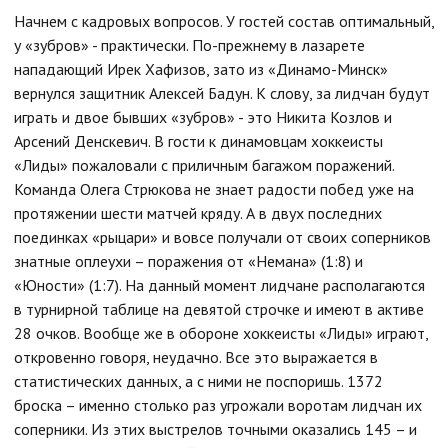
Начнем с кадровых вопросов. У гостей состав оптимальный,
у «зубров» - практически. По-прежнему в лазарете
нападающий Ирек Хафизов, зато из «Динамо-Минск»
вернулся защитник Алексей Бадун. К слову, за лидчан будут
играть и двое бывших «зубров» - это Никита Козлов и
Арсений Денскевич. В гости к динамовцам хоккеисты
«Лиды» пожаловали с приличным багажом поражений.
Команда Олега Стрюкова не знает радости побед уже на
протяжении шести матчей кряду. А в двух последних
поединках «рыцари» и вовсе получали от своих соперников
знатные оплеухи – поражения от «Немана» (1:8) и
«Юности» (1:7). На данный момент лидчане располагаются
в турнирной таблице на девятой строчке и имеют в активе
28 очков. Вообще же в обороне хоккеисты «Лиды» играют,
откровенно говоря, неудачно. Все это выражается в
статистических данных, а с ними не поспоришь. 1372
броска – именно столько раз угрожали воротам лидчан их
соперники. Из этих выстрелов точными оказались 145 – и