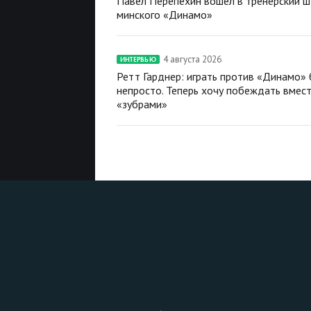
Павел Перепехин вошел в тренерский 
минского «Динамо»
4 августа 2026
ИНТЕРВЬЮ
Ретт Гарднер: играть против «Динамо»
непросто. Теперь хочу побеждать вмест
«зубрами»