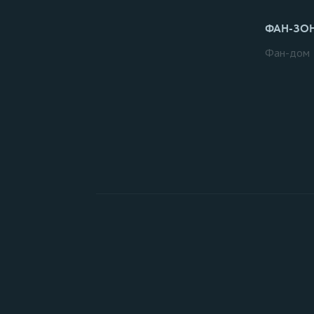
ФАН-ЗО
Фан-дом