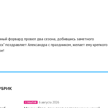
нный форвард провел два сезона, добившись заметного
нск" поздравляет Александра с праздником, желает ему крепкого
ре!
УБРИК
6 августа 2026
СОБЫТИЯ