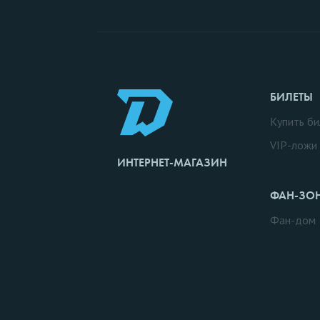
БИЛЕТЫ
Купить би
VIP-ложи
ИНТЕРНЕТ-МАГАЗИН
ФАН-ЗО
Фан-дом