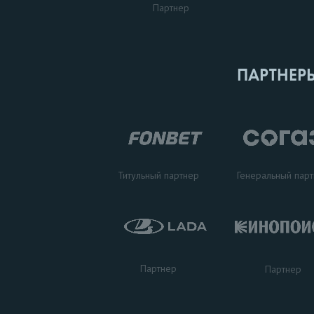
Партнер
ПАРТНЕР
Титульный партнер
Генеральный пар
Партнер
Партнер