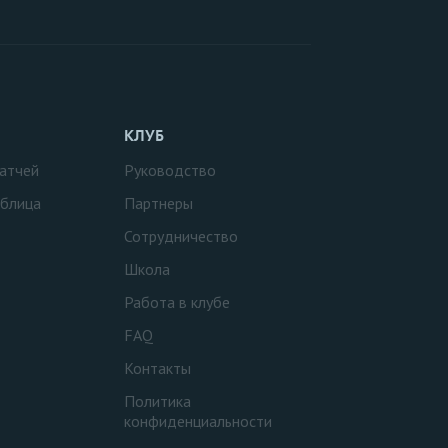
КЛУБ
атчей
Руководство
аблица
Партнеры
Сотрудничество
Школа
Работа в клубе
FAQ
Контакты
Политика
конфиденциальности