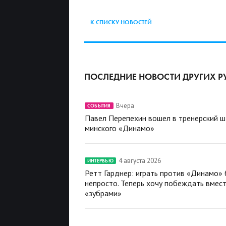
К СПИСКУ НОВОСТЕЙ
ПОСЛЕДНИЕ НОВОСТИ ДРУГИХ Р
Вчера
СОБЫТИЯ
Павел Перепехин вошел в тренерский 
минского «Динамо»
4 августа 2026
ИНТЕРВЬЮ
Ретт Гарднер: играть против «Динамо»
непросто. Теперь хочу побеждать вмест
«зубрами»