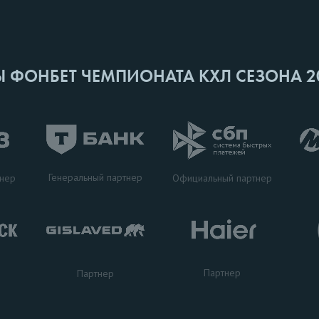
Ы ФОНБЕТ ЧЕМПИОНАТА КХЛ СЕЗОНА 2
Генеральный партнер
тнер
Официальный партнер
Партнер
Партнер