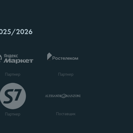
025/2026
Партнер
Партнер
Поставщик
Партнер