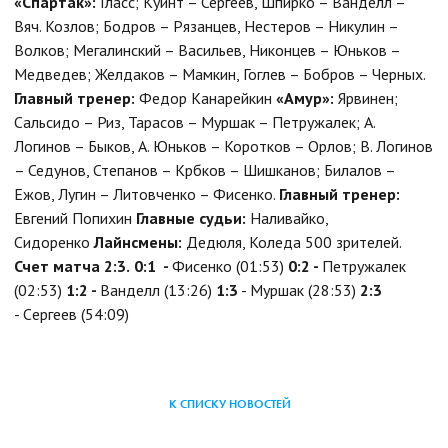
«Спартак»:
Гласс; Куинт – Сергеев, Шпирко – Ванделл –
Вяч. Козлов; Бодров – Рязанцев, Нестеров – Никулин –
Волков; Мегалинский – Васильев, Никонцев – Юньков –
Медведев; Желдаков – Мамкин, Гоглев – Бобров – Черных.
Главный тренер:
Федор Канарейкин
«
Амур
»:
Ярвинен;
Сальсидо – Риз, Тарасов – Муршак – Петружалек; А.
Логинов – Быков, А. Юньков – Коротков – Орлов; В. Логинов
– Седунов, Степанов – Крбков – Шишканов; Билалов –
Ежов, Лугин – Литовченко – Фисенко.
Главный тренер:
Евгений Попихин
Главные судьи:
Наливайко,
Сидоренко
Лайнсмены:
Дедюля, Коледа 500 зрителей.
Счет матча 2:3.
0:1 -
Фисенко (01:53)
0:2 -
Петружалек
(02:53)
1:2 -
Ванделл (13:26)
1:3
- Муршак (28:53)
2:3
- Cергеев (54:09)
К СПИСКУ НОВОСТЕЙ