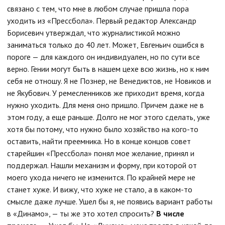
связано с тем, что мне в любом случае пришла пора
уходить из «Прессбола». Первый редактор Александр
Борисевич утверждал, что журналистикой можно
заниматься только до 40 лет. Может, Евгеньич ошибся в
пороге — для каждого он индивидуален, но по сути все
верно. Гении могут быть в нашем цехе всю жизнь, но к ним
себя не отношу. Я не Познер, не Венедиктов, не Новиков и
не Якубович. У ремесленников же приходит время, когда
нужно уходить. Для меня оно пришло. Причем даже не в
этом году, а еще раньше. Долго не мог этого сделать, уже
хотя бы потому, что нужно было хозяйство на кого-то
оставить, найти преемника. Но в конце концов совет
старейшин «Прессбола» понял мое желание, принял и
поддержал. Нашли механизм и форму, при которой от
моего ухода ничего не изменится. По крайней мере не
станет хуже. И вижу, что хуже не стало, а в каком-то
смысле даже лучше. Ушел бы я, не появись вариант работы
в «Динамо», — ты же это хотел спросить?
В числе