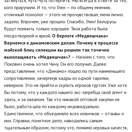
затянуться, чуть-чуть потерпеть. Мы всегда в ответе за тех,
кого приручили. И то, что Глен — по общему мнению,
отличный психолог — этого не прочувствовал, меня лично
задело. Впрочем, уже прошло. Спасибо, Глен! Белорусы
будут помнить только хорошее. Твоя работа была
плодотворной и яркой.
О берлоге «Медвешчака»
Вернемся к динамовским делам. Почему в процессе
майской блиц-селекции вы решили так точечно
выхолащивать «Медвешчак»?
— Начнем с того, что
Покович очень хотел Чичу. Он его получил. Далее:
представление, что «Динамо» пошло по пути наименьшего
сопротивления, зачерпнув кадры из одной тарелки,
неверное. Это не прийти и скупить игроков гуртом. Уже хотя
бы потому, что у каждого нашего экс-загребца свой агент и
здесь, и за океаном. Так что никакой оптовой закупки не
было, работа шла по каждому индивидуально.
Единственное, что объединяло всех новичков — отзывы о
них. Справки, понятное дело, наводились самым
тщательным образом, потому что, помимо игровых качеств,