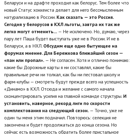
Беларуси и на драфте проходил как белорус. Тем более что
новый Статус хоккеиста делает для него бессмысленным
натурализацию в России.
Как сказать — это Россия.
Сегодня у белорусов в КХЛ льготы, завтра их так же
легко могут отменить...
— Не исключено. Но, думаю, через
пару лет Паша будет выступать уже не в России. И не в
Беларуси, а в НХЛ.
Обсудим еще одно бытующее на
форумах мнение. Для Бережкова ближайший сезон —
«пан или пропал».
— Не согласен. Хотя и отлично понимаю:
какие бы Дорожные карты я ни составлял, какие бы
правильные речи ни толкал, как бы ни пестовал школу и
фарм-клубы — смотреть будут прежде всего на успешность
«Динамо» в КХЛ. Отсюда и желание с самого начала
сконцентрировать усилия на главной команде структуры.
И
установить, наверное, рекорд лиги по скорости
комплектования на следующий сезон.
— Точно, уже не
один ты меня этим подначил. Повторюсь: селекция не
закончена и будет продолжаться до конца сезона. Но
сейчас есть возможность обратить более пристальное