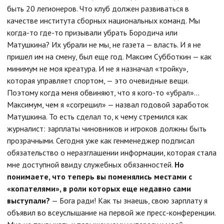
быть 20 легионеров. Что клуб должен развиваться в
качестве института сборных национальных команд. Мы
когда-то где-то призывали убрать Бородича или
Матушкина? Их убрали не мы, не газета — власть. И я не
пришел им на смену, был еще год. Максим Субботкин — как
минимум не моя креатура. И не я назначал «тройку»,
которая управляет спортом, — это очевидные вещи.
Поэтому когда меня обвиняют, что я кого-то «убрал»...
Максимум, чем я «согрешил» — назвал годовой заработок
Матушкина. То есть сделал то, к чему стремился как
журналист: зарплаты чиновников и игроков должны быть
прозрачными. Сегодня уже как генменеджер подписал
обязательство о неразглашении информации, которая стала
мне доступной ввиду служебных обязанностей.
Но
понимаете, что теперь вы поменялись местами с
«копателями», в роли которых еще недавно сами
выступали?
— Бога ради! Как ты знаешь, свою зарплату я
объявил во всеуслышание на первой же пресс-конференции.