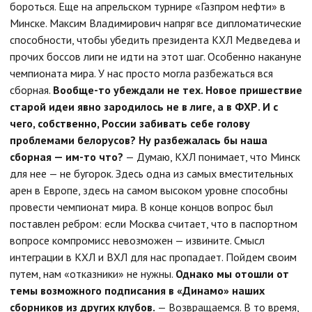
бороться. Еще на апрельском турнире «Газпром нефти» в
Минске. Максим Владимирович напряг все дипломатические
способности, чтобы убедить президента КХЛ Медведева и
прочих боссов лиги не идти на этот шаг. Особенно накануне
чемпионата мира. У нас просто могла разбежаться вся
сборная.
Вообще-то убеждали не тех. Новое пришествие
старой идеи явно зародилось не в лиге, а в ФХР. И с
чего, собственно, России забивать себе голову
проблемами белорусов? Ну разбежалась бы наша
сборная — им-то что?
— Думаю, КХЛ понимает, что Минск
для нее — не бугорок. Здесь одна из самых вместительных
арен в Европе, здесь на самом высоком уровне способны
провести чемпионат мира. В конце концов вопрос был
поставлен ребром: если Москва считает, что в паспортном
вопросе компромисс невозможен — извините. Смысл
интеграции в КХЛ и ВХЛ для нас пропадает. Пойдем своим
путем, нам «отказники» не нужны.
Однако мы отошли от
темы возможного подписания в «Динамо» наших
сборников из других клубов.
— Возвращаемся. В то время,