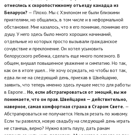
отнеслись к скоропостижному отъезду канадца из
Беларуси?
— Плохо. Мы с Хэнлоном не были близкими
приятелями, но общались, в том числе и в неформальной
обстановке. Мне казалось, что я его понимаю, понимаю его
душу. У него здесь было много хороших начинаний,
отдельные из которых просто вызывали гражданское
сочувствие и преклонение. Он хотел усыновить
белорусского ребенка, сделать еще много полезного. В
общем, внушал повышенное уважение и симпатию. Но так,
как он в итоге ушел... Не хочу осуждать, но чтобы вот так,
едва ли не на следующий день, приехав в Швейцарию,
заявить, что теперь именно здесь лучшее место для работы
в Европе...
Но, если абстрагироваться от эмоций, вы же
понимаете, что он прав. Швейцария — действительно,
наверное, самая комфортная страна в Старом Свете.
—
Абстрагироваться не получается. Нельзя резать по живому.
Если ты развелся, новую свадьбу на следующий день играть
не станешь, верно? Нужно взять паузу, дать ранам