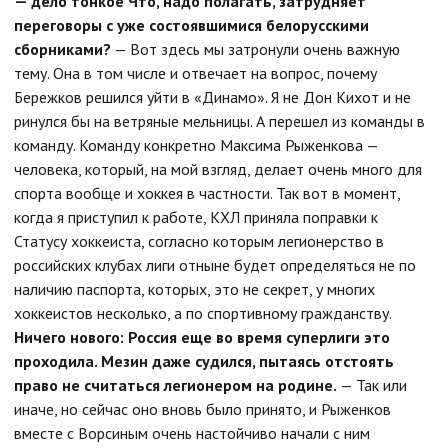
— дело тонкое
Что, надо полагать, затрудняет
переговоры с уже состоявшимися белорусскими
сборниками?
— Вот здесь мы затронули очень важную
тему. Она в том числе и отвечает на вопрос, почему
Бережков решился уйти в «Динамо». Я не Дон Кихот и не
ринулся бы на ветряные мельницы. А перешел из команды в
команду. Команду конкретно Максима Рыженкова —
человека, который, на мой взгляд, делает очень много для
спорта вообще и хоккея в частности. Так вот в момент,
когда я приступил к работе, КХЛ приняла поправки к
Статусу хоккеиста, согласно которым легионерство в
российских клубах лиги отныне будет определяться не по
наличию паспорта, которых, это не секрет, у многих
хоккеистов несколько, а по спортивному гражданству.
Ничего нового: Россия еще во время суперлиги это
проходила. Мезин даже судился, пытаясь отстоять
право не считаться легионером на родине.
— Так или
иначе, но сейчас оно вновь было принято, и Рыженков
вместе с Ворсиным очень настойчиво начали с ним