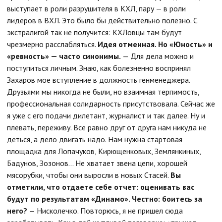
выступает в роли разрушителя в КХЛ, пару — в роли
лидеров в ВХЛ. Это было бы действительно полезно. С
экстралигой так не получится: КХЛовцы там будут
чрезмерно расслабляться.
Идея отменная. Но «Юность» и
«ревность» — часто синонимы.
— Для дела можно и
поступиться личным. Знаю, как болезненно воспринял
Захаров мое вступление в должность генменеджера.
Друзьями мы никогда не были, но взаимная терпимость,
профессиональная солидарность присутствовала. Сейчас же
я уже с его подачи дилетант, журналист и так далее. Ну и
плевать, переживу. Все равно друг от друга нам никуда не
деться, а дело двигать надо. Нам нужна стартовая
площадка для Лопачуков, Кирющенковых, Землянкиных,
Бадунов, Зозонов… Не хватает звена цепи, хорошей
мясорубки, чтобы они выросли в новых Стасей.
Вы
отметили, что отдаете себе отчет: оценивать вас
будут по результатам «Динамо». Честно: боитесь за
него?
— Нисколечко. Повторюсь, я не пришел сюда