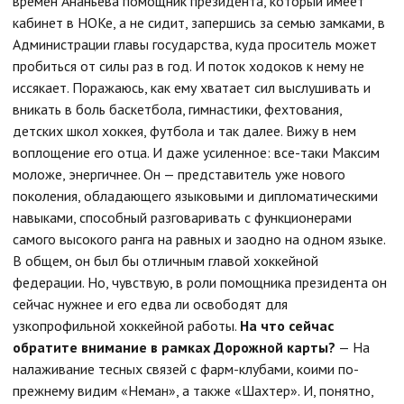
времен Ананьева помощник президента, который имеет
кабинет в НОКе, а не сидит, запершись за семью замками, в
Администрации главы государства, куда проситель может
пробиться от силы раз в год. И поток ходоков к нему не
иссякает. Поражаюсь, как ему хватает сил выслушивать и
вникать в боль баскетбола, гимнастики, фехтования,
детских школ хоккея, футбола и так далее. Вижу в нем
воплощение его отца. И даже усиленное: все-таки Максим
моложе, энергичнее. Он — представитель уже нового
поколения, обладающего языковыми и дипломатическими
навыками, способный разговаривать с функционерами
самого высокого ранга на равных и заодно на одном языке.
В общем, он был бы отличным главой хоккейной
федерации. Но, чувствую, в роли помощника президента он
сейчас нужнее и его едва ли освободят для
узкопрофильной хоккейной работы.
На что сейчас
обратите внимание в рамках Дорожной карты?
— На
налаживание тесных связей с фарм-клубами, коими по-
прежнему видим «Неман», а также «Шахтер». И, понятно,