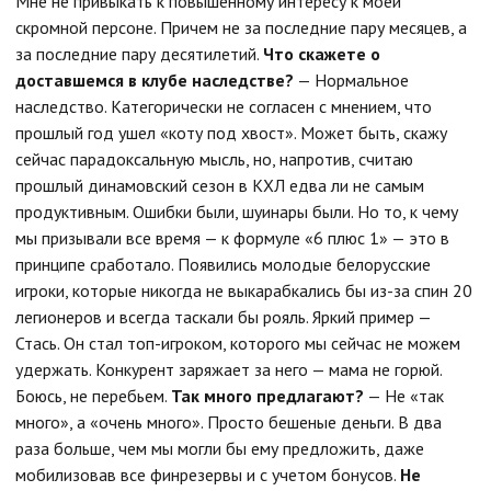
Мне не привыкать к повышенному интересу к моей
скромной персоне. Причем не за последние пару месяцев, а
за последние пару десятилетий.
Что скажете о
доставшемся в клубе наследстве?
— Нормальное
наследство. Категорически не согласен с мнением, что
прошлый год ушел «коту под хвост». Может быть, скажу
сейчас парадоксальную мысль, но, напротив, считаю
прошлый динамовский сезон в КХЛ едва ли не самым
продуктивным. Ошибки были, шуинары были. Но то, к чему
мы призывали все время — к формуле «6 плюс 1» — это в
принципе сработало. Появились молодые белорусские
игроки, которые никогда не выкарабкались бы из-за спин 20
легионеров и всегда таскали бы рояль. Яркий пример —
Стась. Он стал топ-игроком, которого мы сейчас не можем
удержать. Конкурент заряжает за него — мама не горюй.
Боюсь, не перебьем.
Так много предлагают?
— Не «так
много», а «очень много». Просто бешеные деньги. В два
раза больше, чем мы могли бы ему предложить, даже
мобилизовав все финрезервы и с учетом бонусов.
Не