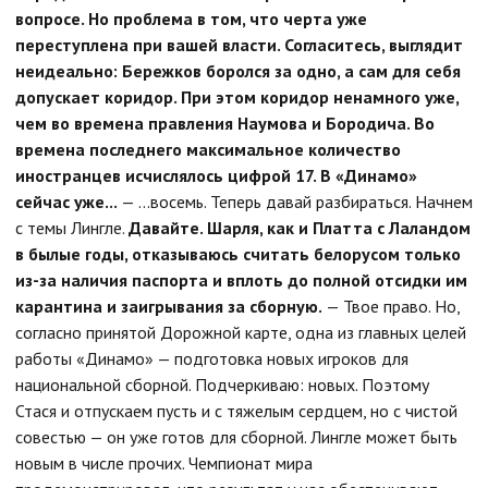
вопросе. Но проблема в том, что черта уже
переступлена при вашей власти. Согласитесь, выглядит
неидеально: Бережков боролся за одно, а сам для себя
допускает коридор. При этом коридор ненамного уже,
чем во времена правления Наумова и Бородича. Во
времена последнего максимальное количество
иностранцев исчислялось цифрой 17. В «Динамо»
сейчас уже...
— ...восемь. Теперь давай разбираться. Начнем
с темы Лингле.
Давайте. Шарля, как и Платта с Лаландом
в былые годы, отказываюсь считать белорусом только
из-за наличия паспорта и вплоть до полной отсидки им
карантина и заигрывания за сборную.
— Твое право. Но,
согласно принятой Дорожной карте, одна из главных целей
работы «Динамо» — подготовка новых игроков для
национальной сборной. Подчеркиваю: новых. Поэтому
Стася и отпускаем пусть и с тяжелым сердцем, но с чистой
совестью — он уже готов для сборной. Лингле может быть
новым в числе прочих. Чемпионат мира