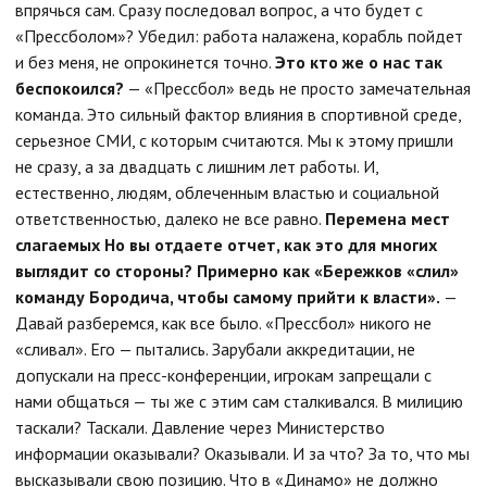
впрячься сам. Сразу последовал вопрос, а что будет с
«Прессболом»? Убедил: работа налажена, корабль пойдет
и без меня, не опрокинется точно.
Это кто же о нас так
беспокоился?
— «Прессбол» ведь не просто замечательная
команда. Это сильный фактор влияния в спортивной среде,
серьезное СМИ, с которым считаются. Мы к этому пришли
не сразу, а за двадцать с лишним лет работы. И,
естественно, людям, облеченным властью и социальной
ответственностью, далеко не все равно.
Перемена мест
слагаемых
Но вы отдаете отчет, как это для многих
выглядит со стороны? Примерно как «Бережков «слил»
команду Бородича, чтобы самому прийти к власти».
—
Давай разберемся, как все было. «Прессбол» никого не
«сливал». Его — пытались. Зарубали аккредитации, не
допускали на пресс-конференции, игрокам запрещали с
нами общаться — ты же с этим сам сталкивался. В милицию
таскали? Таскали. Давление через Министерство
информации оказывали? Оказывали. И за что? За то, что мы
высказывали свою позицию. Что в «Динамо» не должно