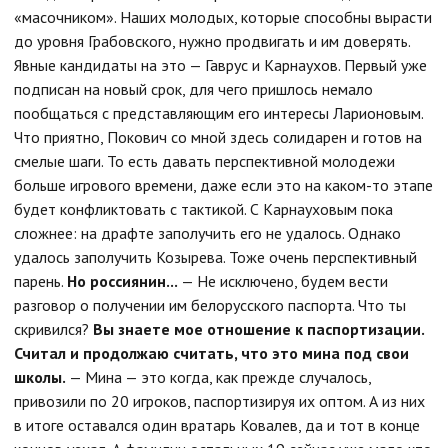
«масочником». Наших молодых, которые способны вырасти
до уровня Грабовского, нужно продвигать и им доверять.
Явные кандидаты на это — Гаврус и Карнаухов. Первый уже
подписан на новый срок, для чего пришлось немало
пообщаться с представляющим его интересы Ларионовым.
Что приятно, Покович со мной здесь солидарен и готов на
смелые шаги. То есть давать перспективной молодежи
больше игрового времени, даже если это на каком-то этапе
будет конфликтовать с тактикой. С Карнауховым пока
сложнее: на драфте заполучить его не удалось. Однако
удалось заполучить Козырева. Тоже очень перспективный
парень.
Но россиянин...
— Не исключено, будем вести
разговор о получении им белорусского паспорта. Что ты
скривился?
Вы знаете мое отношение к паспортизации.
Считал и продолжаю считать, что это мина под свои
школы.
— Мина — это когда, как прежде случалось,
привозили по 20 игроков, паспортизируя их оптом. А из них
в итоге оставался один вратарь Ковалев, да и тот в конце