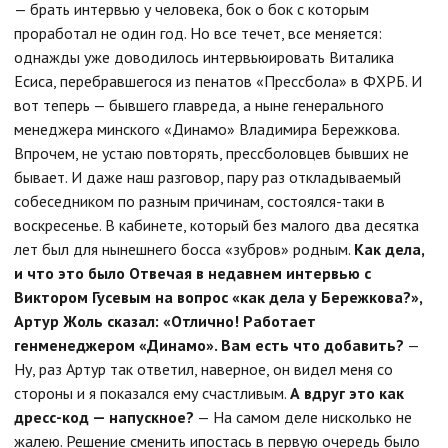
— брать интервью у человека, бок о бок с которым
проработал не один год. Но все течет, все меняется:
однажды уже доводилось интервьюировать Виталика
Есиса, перебравшегося из пенатов «Прессбола» в ФХРБ. И
вот теперь — бывшего главреда, а ныне генерального
менеджера минского «Динамо» Владимира Бережкова.
Впрочем, не устаю повторять, прессболовцев бывших не
бывает. И даже наш разговор, пару раз откладываемый
собеседником по разным причинам, состоялся-таки в
воскресенье. В кабинете, который без малого два десятка
лет был для нынешнего босса «зубров» родным.
Как дела,
и что это было
Отвечая в недавнем интервью с
Виктором Гусевым на вопрос «как дела у Бережкова?»,
Артур Жоль сказал: «Отлично! Работает
генменеджером «Динамо». Вам есть что добавить?
—
Ну, раз Артур так ответил, наверное, он видел меня со
стороны и я показался ему счастливым.
А вдруг это как
дресс-код — напускное?
— На самом деле нисколько не
жалею. Решение сменить ипостась в первую очередь было