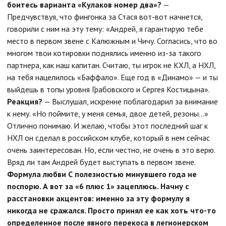
боитесь варианта «Кулаков номер два»?
—
Предчувствуя, что фингонка за Стася вот-вот начнется,
говорили с ним на эту тему: «Андрей, я гарантирую тебе
место в первом звене с Калюжным и Чичу. Согласись, что во
многом твои котировки поднялись именно из-за такого
партнера, как наш капитан. Считаю, ты игрок не КХЛ, а НХЛ,
на тебя нацелилось «Баффало». Еще год в «Динамо» — и ты
выйдешь в топы уровня Грабовского и Сергея Костицына».
Реакция?
— Выслушал, искренне поблагодарил за внимание
к нему. «Но поймите, у меня семья, двое детей, резоны...»
Отлично понимаю. И желаю, чтобы этот последний шаг к
НХЛ он сделал в российском клубе, который в нем сейчас
очень заинтересован. Но, если честно, не очень в это верю.
Вряд ли там Андрей будет выступать в первом звене.
Формула любви
С полезностью минувшего года не
поспорю. А вот за «6 плюс 1» зацеплюсь. Начну с
расстановки акцентов: именно за эту формулу я
никогда не сражался. Просто принял ее как хоть что-то
определенное после явного перекоса в легионерском