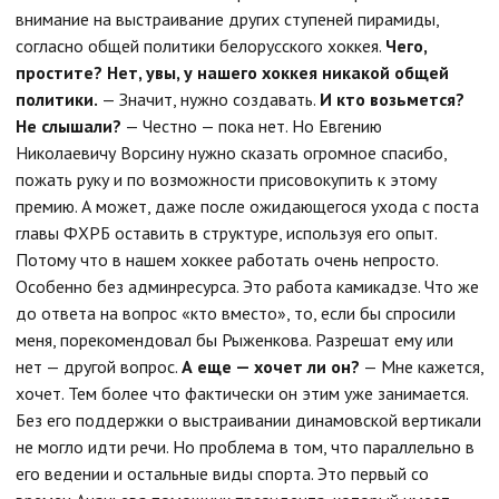
внимание на выстраивание других ступеней пирамиды,
согласно общей политики белорусского хоккея.
Чего,
простите? Нет, увы, у нашего хоккея никакой общей
политики.
— Значит, нужно создавать.
И кто возьмется?
Не слышали?
— Честно — пока нет. Но Евгению
Николаевичу Ворсину нужно сказать огромное спасибо,
пожать руку и по возможности присовокупить к этому
премию. А может, даже после ожидающегося ухода с поста
главы ФХРБ оставить в структуре, используя его опыт.
Потому что в нашем хоккее работать очень непросто.
Особенно без админресурса. Это работа камикадзе. Что же
до ответа на вопрос «кто вместо», то, если бы спросили
меня, порекомендовал бы Рыженкова. Разрешат ему или
нет — другой вопрос.
А еще — хочет ли он?
— Мне кажется,
хочет. Тем более что фактически он этим уже занимается.
Без его поддержки о выстраивании динамовской вертикали
не могло идти речи. Но проблема в том, что параллельно в
его ведении и остальные виды спорта. Это первый со