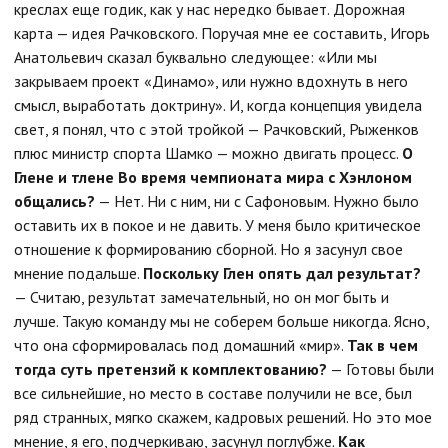
креслах еще годик, как у нас нередко бывает. Дорожная
карта — идея Рачковского. Поручая мне ее составить, Игорь
Анатольевич сказал буквально следующее: «Или мы
закрываем проект «Динамо», или нужно вдохнуть в него
смысл, выработать доктрину». И, когда концепция увидела
свет, я понял, что с этой тройкой — Рачковский, Рыженков
плюс министр спорта Шамко — можно двигать процесс.
О
Глене и тлене
Во время чемпионата мира с Хэнлоном
общались?
— Нет. Ни с ним, ни с Сафоновым. Нужно было
оставить их в покое и не давить. У меня было критическое
отношение к формированию сборной. Но я засунул свое
мнение подальше.
Поскольку Глен опять дал результат?
— Считаю, результат замечательный, но он мог быть и
лучше. Такую команду мы не соберем больше никогда. Ясно,
что она сформировалась под домашний «мир».
Так в чем
тогда суть претензий к комплектованию?
— Готовы были
все сильнейшие, но место в составе получили не все, был
ряд странных, мягко скажем, кадровых решений. Но это мое
мнение, я его, подчеркиваю, засунул поглубже.
Как