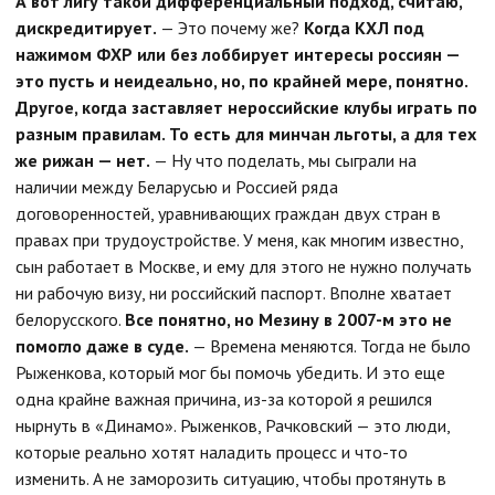
А вот лигу такой дифференциальный подход, считаю,
дискредитирует.
— Это почему же?
Когда КХЛ под
нажимом ФХР или без лоббирует интересы россиян —
это пусть и неидеально, но, по крайней мере, понятно.
Другое, когда заставляет нероссийские клубы играть по
разным правилам. То есть для минчан льготы, а для тех
же рижан — нет.
— Ну что поделать, мы сыграли на
наличии между Беларусью и Россией ряда
договоренностей, уравнивающих граждан двух стран в
правах при трудоустройстве. У меня, как многим известно,
сын работает в Москве, и ему для этого не нужно получать
ни рабочую визу, ни российский паспорт. Вполне хватает
белорусского.
Все понятно, но Мезину в 2007-м это не
помогло даже в суде.
— Времена меняются. Тогда не было
Рыженкова, который мог бы помочь убедить. И это еще
одна крайне важная причина, из-за которой я решился
нырнуть в «Динамо». Рыженков, Рачковский — это люди,
которые реально хотят наладить процесс и что-то
изменить. А не заморозить ситуацию, чтобы протянуть в