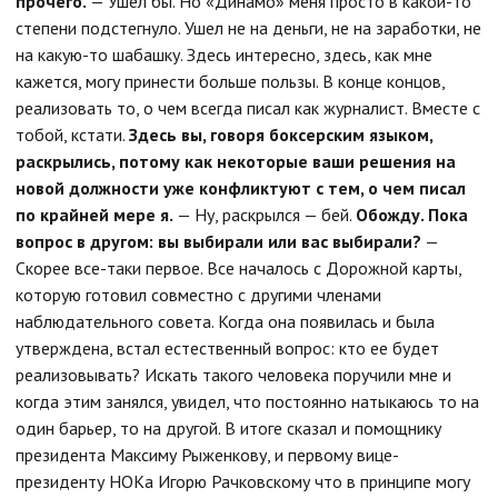
прочего.
— Ушел бы. Но «Динамо» меня просто в какой-то
степени подстегнуло. Ушел не на деньги, не на заработки, не
на какую-то шабашку. Здесь интересно, здесь, как мне
кажется, могу принести больше пользы. В конце концов,
реализовать то, о чем всегда писал как журналист. Вместе с
тобой, кстати.
Здесь вы, говоря боксерским языком,
раскрылись, потому как некоторые ваши решения на
новой должности уже конфликтуют с тем, о чем писал
по крайней мере я.
— Ну, раскрылся — бей.
Обожду. Пока
вопрос в другом: вы выбирали или вас выбирали?
—
Скорее все-таки первое. Все началось с Дорожной карты,
которую готовил совместно с другими членами
наблюдательного совета. Когда она появилась и была
утверждена, встал естественный вопрос: кто ее будет
реализовывать? Искать такого человека поручили мне и
когда этим занялся, увидел, что постоянно натыкаюсь то на
один барьер, то на другой. В итоге сказал и помощнику
президента Максиму Рыженкову, и первому вице-
президенту НОКа Игорю Рачковскому что в принципе могу