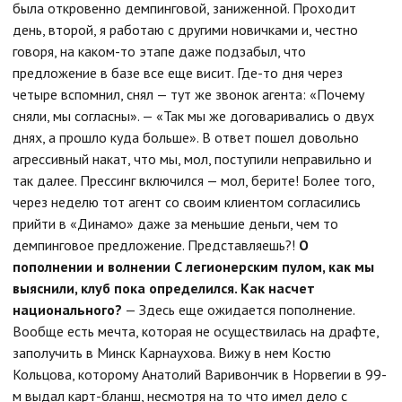
была откровенно демпинговой, заниженной. Проходит
день, второй, я работаю с другими новичками и, честно
говоря, на каком-то этапе даже подзабыл, что
предложение в базе все еще висит. Где-то дня через
четыре вспомнил, снял — тут же звонок агента: «Почему
сняли, мы согласны». — «Так мы же договаривались о двух
днях, а прошло куда больше». В ответ пошел довольно
агрессивный накат, что мы, мол, поступили неправильно и
так далее. Прессинг включился — мол, берите! Более того,
через неделю тот агент со своим клиентом согласились
прийти в «Динамо» даже за меньшие деньги, чем то
демпинговое предложение. Представляешь?!
О
пополнении и волнении
С легионерским пулом, как мы
выяснили, клуб пока определился. Как насчет
национального?
— Здесь еще ожидается пополнение.
Вообще есть мечта, которая не осуществилась на драфте,
заполучить в Минск Карнаухова. Вижу в нем Костю
Кольцова, которому Анатолий Варивончик в Норвегии в 99-
м выдал карт-бланш, несмотря на то что имел дело с