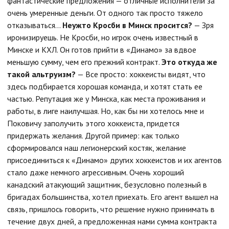
фантастические предложения — отличные исполнители за
очень умеренные деньги. От одного так просто тяжело
отказываться...
Неужто Кросби в Минск просится?
— Зря
иронизируешь. Не Кросби, но игрок очень известный в
Минске и КХЛ. Он готов прийти в «Динамо» за вдвое
меньшую сумму, чем его прежний контракт.
Это откуда же
такой альтруизм?
— Все просто: хоккеисты видят, что
здесь подбирается хорошая команда, и хотят стать ее
частью. Репутация же у Минска, как места проживания и
работы, в лиге наилучшая. Но, как бы ни хотелось мне и
Поковичу заполучить этого хоккеиста, придется
придержать желания. Другой пример: как только
сформировался наш легионерский костяк, желание
присоединиться к «Динамо» других хоккеистов и их агентов
стало даже немного агрессивным. Очень хороший
канадский атакующий защитник, безусловно полезный в
бригадах большинства, хотел приехать. Его агент вышел на
связь, пришлось говорить, что решение нужно принимать в
течение двух дней, а предложенная нами сумма контракта