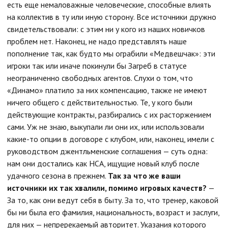
есть еще немаловажные человеческие, способные влиять
на коллектив в ту или иную сторону. Все источники дружно
свидетельствовали: с этим ни у кого из наших новичков
проблем нет. Наконец, не надо представлять наше
пополнение так, как будто мы ограбили «Медвешчак»: эти
игроки так или иначе покинули бы Загреб в статусе
неограниченно свободных агентов. Слухи о том, что
«Динамо» платило за них компенсацию, также не имеют
ничего общего с действительностью. Те, у кого были
действующие контракты, разбирались с их расторжением
сами. Уж не знаю, выкупали ли они их, или использовали
какие-то опции в договоре с клубом, или, наконец, имели с
руководством джентльменские соглашения — суть одна:
нам они достались как НСА, ищущие новый клуб после
удачного сезона в прежнем.
Так за что же ваши
источники их так хвалили, помимо игровых качеств?
—
За то, как они ведут себя в быту. За то, что тренер, каковой
бы ни была его фамилия, национальность, возраст и заслуги,
для них — непререкаемый авторитет. Указания которого