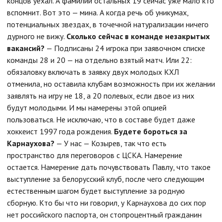
концов уехал. А фамилии остальных 19 сейчас уже мало кто
вспомнит. Вот это — мина. А когда речь об уникумах,
потенциальных звездах, в точечной натурализации ничего
дурного не вижу.
Сколько сейчас в команде незакрытых
вакансий?
— Подписаны 24 игрока при заявочном списке
команды 28 и 20 — на отдельно взятый матч. Или 22:
обязаловку включать в заявку двух молодых КХЛ
отменила, но оставила клубам возможность при их желании
заявлять на игру не 18, а 20 полевых, если двое из них
будут молодыми. И мы намерены этой опцией
пользоваться. Не исключаю, что в составе будет даже
хоккеист 1997 года рождения.
Будете бороться за
Карнаухова?
— У нас — Козырев, так что есть
пространство для переговоров с ЦСКА. Намерение
остается. Намерение дать почувствовать Павлу, что такое
выступление за белорусский клуб, после чего следующим
естественным шагом будет выступление за родную
сборную. Кто бы что ни говорил, у Карнаухова до сих пор
нет российского паспорта, он стопроцентный гражданин