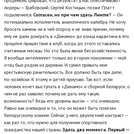
продемонстрировал, что результат у нас обеспечивают
лидеры — Грабовский, Сергей Костицын, позже Платт
подключился.
Согласен, но при чем здесь Лингле?
— Он
потенциально исполнитель аналогичного калибра. Не хочу
бросать камень ни в чей огород и не знаю причин, почему
ему не дали доиграть в «Динамо» до конца карантина в его
прошлое пришествие в клуб, когда до этого оставались
считанные месяцы. Но это была явная бесхозяйственность.
Я вообще интеллигент только во втором поколении — мой
отец был родом из деревни. И сумел привить мне
крестьянскую рачительность. Все должно быть при деле,
по-хозяйски. К этому и детей приучаю. Так вот, если
человек хочет выступать в «Динамо» и сборной Беларуси, о
чем не раз заявлял, почему не дать ему такую
возможность? Ведь его уровень высок — это очевидно.
Равно как очевидно и то, что он может быть полезен
белорусскому хоккею. Сейчас у него двухлетний контракт —
как раз то, что нужно для получения спортивного
гражданства нашей страны.
Здесь два момента. Первый —