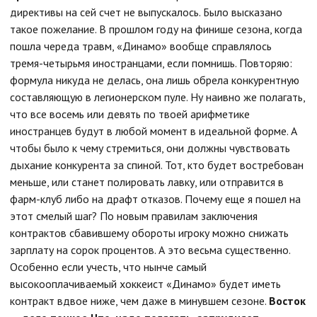
директивы на сей счет не выпускалось. Было высказано
такое пожелание. В прошлом году на финише сезона, когда
пошла череда травм, «Динамо» вообще справлялось
тремя-четырьмя иностранцами, если помнишь. Повторяю:
формула никуда не делась, она лишь обрела конкурентную
составляющую в легионерском пуле. Ну наивно же полагать,
что все восемь или девять по твоей арифметике
иностранцев будут в любой момент в идеальной форме. А
чтобы было к чему стремиться, они должны чувствовать
дыхание конкурента за спиной. Тот, кто будет востребован
меньше, или станет полировать лавку, или отправится в
фарм-клуб либо на драфт отказов. Почему еще я пошел на
этот смелый шаг? По новым правилам заключения
контрактов сбавившему обороты игроку можно снижать
зарплату на сорок процентов. А это весьма существенно.
Особенно если учесть, что нынче самый
высокооплачиваемый хоккеист «Динамо» будет иметь
контракт вдвое ниже, чем даже в минувшем сезоне.
Восток