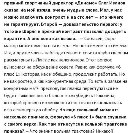
прежний спортивный директор «Динамо» Олег Иванов
сказал, на мой взгляд, очень мудрые слова. Мол, у нас
можно заключить контракт и на сто лет — это ничего
не гарантирует. Второй — доказательство первого: у
того же Шарля и прежний контракт позволял досидеть
карантин. А оно вона как вышло...
— Согласен, форс-
мажор может вмешаться всегда. Но пока имеем что имеем.
И я, и другие члены наблюдательного совета клуба склонны
рассматривать Лингле как нелегионера. Этот вопрос
выносился на обсуждение совета. Равно как формула «6
плюс 1», которая, как и обещано, продолжит работать. Но
не как ростер, а как конкурентная среда. То есть в заявке на
конкретный матч пресловутая планка переступаться не
будет. Тяжелее всего было в этом убедить Поковича,
который просил о возможности постоянно использовать
всю легионерскую обойму.
Но еще скользкий момент:
насколько понимаю, формула «6 плюс 1» была спущена
с самого верха. Как там отнесутся к вольной трактовке
приказа?
— Что значит вольная трактовка? Никакой