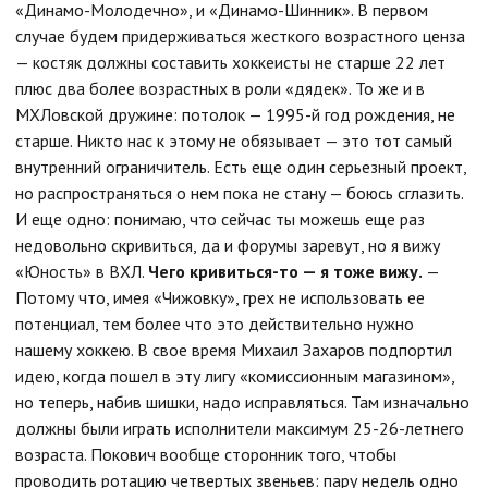
«Динамо-Молодечно», и «Динамо-Шинник». В первом
случае будем придерживаться жесткого возрастного ценза
— костяк должны составить хоккеисты не старше 22 лет
плюс два более возрастных в роли «дядек». То же и в
МХЛовской дружине: потолок — 1995-й год рождения, не
старше. Никто нас к этому не обязывает — это тот самый
внутренний ограничитель. Есть еще один серьезный проект,
но распространяться о нем пока не стану — боюсь сглазить.
И еще одно: понимаю, что сейчас ты можешь еще раз
недовольно скривиться, да и форумы заревут, но я вижу
«Юность» в ВХЛ.
Чего кривиться-то — я тоже вижу.
—
Потому что, имея «Чижовку», грех не использовать ее
потенциал, тем более что это действительно нужно
нашему хоккею. В свое время Михаил Захаров подпортил
идею, когда пошел в эту лигу «комиссионным магазином»,
но теперь, набив шишки, надо исправляться. Там изначально
должны были играть исполнители максимум 25-26-летнего
возраста. Покович вообще сторонник того, чтобы
проводить ротацию четвертых звеньев: пару недель одно