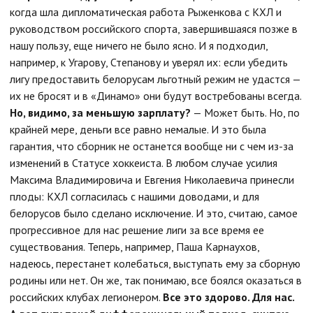
когда шла дипломатическая работа Рыженкова с КХЛ и
руководством российского спорта, завершившаяся позже в
нашу пользу, еще ничего не было ясно. И я подходил,
например, к Угарову, Степанову и уверял их: если убедить
лигу предоставить белорусам льготный режим не удастся —
их не бросят и в «Динамо» они будут востребованы всегда.
Но, видимо, за меньшую зарплату?
— Может быть. Но, по
крайней мере, деньги все равно немалые. И это была
гарантия, что сборник не останется вообще ни с чем из-за
изменений в Статусе хоккеиста. В любом случае усилия
Максима Владимировича и Евгения Николаевича принесли
плоды: КХЛ согласилась с нашими доводами, и для
белорусов было сделано исключение. И это, считаю, самое
прогрессивное для нас решение лиги за все время ее
существования. Теперь, например, Паша Карнаухов,
надеюсь, перестанет колебаться, выступать ему за сборную
родины или нет. Он же, так понимаю, все боялся оказаться в
российских клубах легионером.
Все это здорово. Для нас.