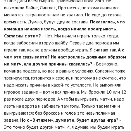
этапе дали всем сыграть. Травмирован пока Иргл. Не
выходили Лайне, Линглет, Протасеня, поэтому линии все
меняются, сыгранности нам не хватило. Но еще до сезона
время есть. Думаю, будут другие составы.
Показалось, что
команда начала играть, когда начала проигрывать.
Согласны с этим?
- Нет. Мы начали играть только тогда,
когда забросили вторую шайбу. Первые два периода мы
играли так, как не должны вообще играть. Я считаю так.
А с
чем это связываете? Не настроились должным образом
на матч, или другие причины сказались?
- Возможно,
команда подсела, но все в равных условиях. Соперник тоже
тренируется, готовится к сезону, и поэтому я не считаю, что
надо искать причины в какой-то усталости. Не выполняли
игровое задание – вот и вся причина. Мы бросили 10 или 12
раз после двух периодов. А чтобы выигрывать матчи, надо
лезть на ворота и забивать там голы. Только так матчи и
выигрываются: без бросков и голов это невыполнимая
задача.
Но с «Витязем», думаете, будет другая игра?
-
Это точно будет другой матч. И, я думаю, мы будем играть