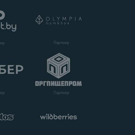
Партнер
нер
нер
Партнер