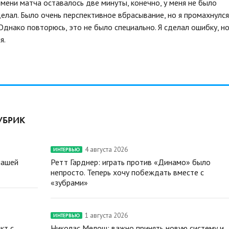
мени матча оставалось две минуты, конечно, у меня не было
делал. Было очень перспективное вбрасывание, но я промахнулся
днако повторюсь, это не было специально. Я сделал ошибку, н
я.
УБРИК
4 августа 2026
ИНТЕРВЬЮ
нашей
Ретт Гарднер: играть против «Динамо» было
непросто. Теперь хочу побеждать вместе с
«зубрами»
1 августа 2026
ИНТЕРВЬЮ
кт с
Николас Мелош: важно принять новую систему и