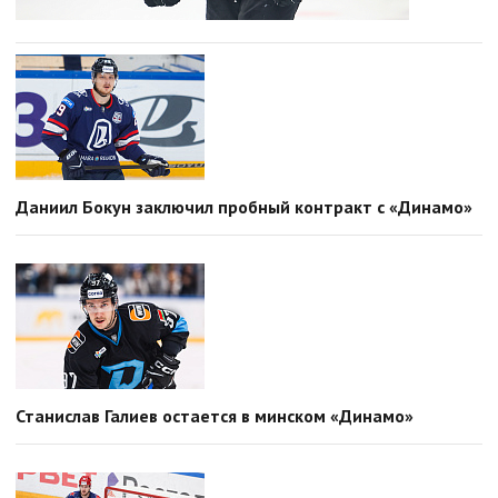
Даниил Бокун заключил пробный контракт с «Динамо»
Станислав Галиев остается в минском «Динамо»