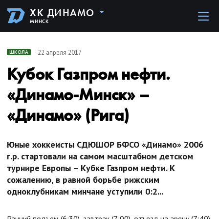
ХК ДИНАМО
МИНСК
22 апреля 2017
ШКОЛА
Кубок Газпром нефти.
«Динамо-Минск» –
«Динамо» (Рига)
Юные хоккеисты СДЮШОР БФСО «Динамо» 2006
г.р. стартовали на самом масштабном детском
турнире Европы – Кубке Газпром нефти. К
сожалению, в равной борьбе рижским
одноклубникам минчане уступили 0:2...
Ранний подъем (6:30), завтрак (7:00), отъезд на арену (7:40)