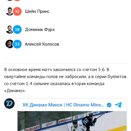
Шейн Принс
92
Доминик Фурх
38
Алексей Колосов
35
1 пятерка
2 пятерка
3 пятерка
4 пятерка
В основное время матч закончился со счётом 5:6. В
овертайме команды голов не забросили, а в серии буллитов
со счётом 1:4 сильнее оказалась вторая команда
Павел Денисов
22
«Динамо».
Дмитрий Дерябин
55
Владимир Алистров
65
Илья Усов
15