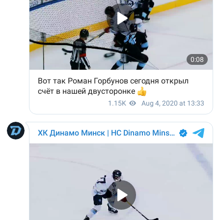
Иван Лодня
62
Дэнни Тэйлор
30
Никита Толопило
31