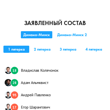
ЗАЯВЛЕННЫЙ СОСТАВ
Динамо-Минск
Динамо-Минск 2
1 пятерка
2 пятерка
3 пятерка
4 пятерка
Владислав Колячонок
18
Адам Альмквист
28
Андрей Павленко
95
Егор Шарангович
17