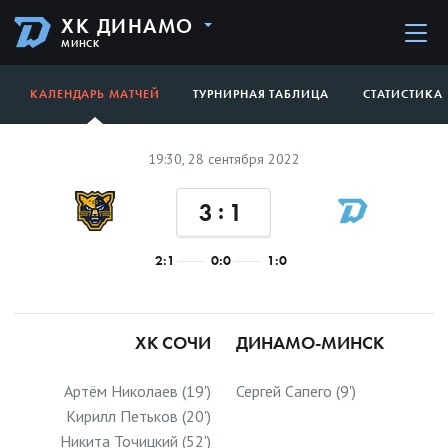
ХК ДИНАМО
МИНСК
КАЛЕНДАРЬ МАТЧЕЙ
ТУРНИРНАЯ ТАБЛИЦА
СТАТИСТИКА
19:30, 28 сентября 2022
:
3
1
2:1
0:0
1:0
ХК СОЧИ
ДИНАМО-МИНСК
Артём Николаев (19')
Сергей Сапего (9')
Кирилл Петьков (20')
Никита Точицкий (52')