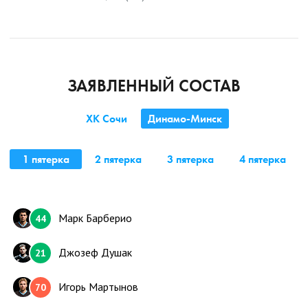
ЗАЯВЛЕННЫЙ СОСТАВ
ХК Сочи
Динамо-Минск
1 пятерка
2 пятерка
3 пятерка
4 пятерка
1 пятерка
2 пятерка
3 пятерка
4 пятерка
Брэндон Гормли
44
Марк Барберио
44
Никита Зоркин
52
Джозеф Душак
21
Артур Тянугин
13
Игорь Мартынов
70