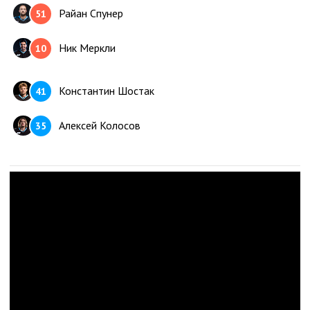
Никита Точицкий
33
Райан Спунер
51
Артём Фёдоров
88
Ник Меркли
10
Максим Третьяк
20
Константин Шостак
41
Алексей Мельничук
1
Алексей Колосов
35