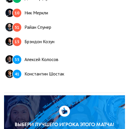
Ник Меркли
10
Райан Спунер
51
Брэндон Козун
15
Алексей Колосов
35
Константин Шостак
41
1 пятерка
2 пятерка
3 пятерка
4 пятерка
Винсент ЛоВерде
25
ВЫБЕРИ ЛУЧШЕГО ИГРОКА ЭТОГО МАТЧА!
Дойл Сомерби