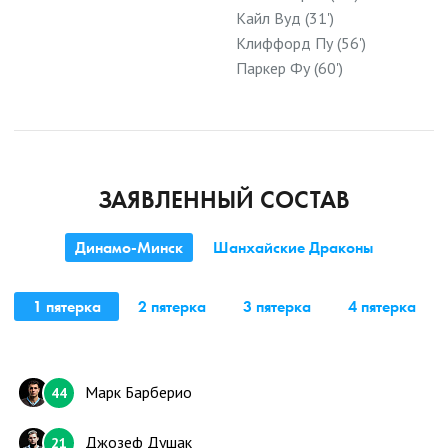
Кайл Вуд (31')
Клиффорд Пу (56')
Паркер Фу (60')
ЗАЯВЛЕННЫЙ СОСТАВ
Динамо-Минск
Шанхайские Драконы
1 пятерка
2 пятерка
3 пятерка
4 пятерка
Марк Барберио
44
Джозеф Душак
21