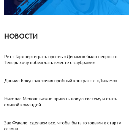
27
Лукас Локхарт
20
Паркер Фу
22
НОВОСТИ
Томаш Юрчо
92
Ретт Гарднер: играть против «Динамо» было непросто.
Джереми Смит
45
Теперь хочу побеждать вместе с «зубрами»
Цзэхао Сунь
Даниил Бокун заключил пробный контракт с «Динамо»
Николас Мелош: важно принять новую систему и стать
единой командой
Зак Фукале: сделаем все, чтобы быть готовыми к старту
сезона