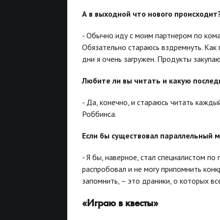
А в выходной что нового происходит
- Обычно иду c моим партнером по кома
Обязательно стараюсь вздремнуть. Как п
дни я очень загружен. Продукты закупаю
Любите ли вы читать и какую после
- Да, конечно, и стараюсь читать кажд
Роббинса.
Если бы существовал параллельный м
- Я бы, наверное, стал специалистом по
распробовал и не могу припомнить конк
запомнить, – это драники, о которых вс
«Играю в квесты»