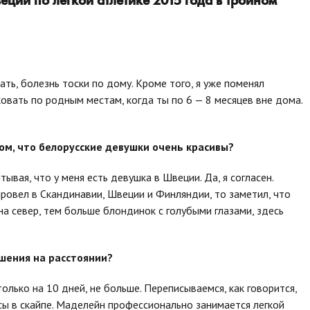
ции по легкой атлетике 2015 года в тройном
зать, болезнь тоски по дому. Кроме того, я уже поменял
ковать по родным местам, когда ты по 6 — 8 месяцев вне дома.
м, что белорусские девушки очень красивы?
ывая, что у меня есть девушка в Швеции. Да, я согласен.
ровел в Скандинавии, Швеции и Финляндии, то заметил, что
а север, тем больше блондинок с голубыми глазами, здесь
шения на расстоянии?
только на 10 дней, не больше. Переписываемся, как говорится,
сы в скайпе. Маделейн профессионально занимается легкой