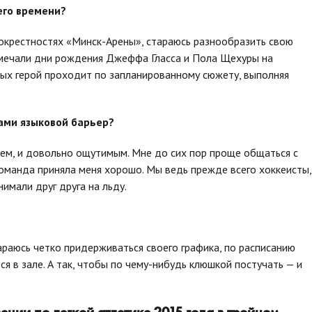
него времени?
в окрестностях «Минск-Арены», стараюсь разнообразить свою
отмечали дни рождения Джеффа Гласса и Пола Щехуры на
орых герой проходит по запланированному сюжету, выполняя
ами языковой барьер?
ием, и довольно ощутимым. Мне до сих пор проще общаться с
оманда приняла меня хорошо. Мы ведь прежде всего хоккеисты,
имали друг друга на льду.
тараюсь четко придерживаться своего графика, по расписанию
ся в зале. А так, чтобы по чему-нибудь клюшкой постучать — и